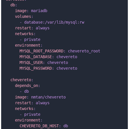
  db
:
    image
:
 mariadb
    volumes
:
      -
 database:/var/lib/mysql:rw
    restart
:
 always
    networks
:
      -
 private
    environment
:
      MYSQL_ROOT_PASSWORD
:
 chevereto_root
      MYSQL_DATABASE
:
 chevereto
      MYSQL_USER
:
 chevereto
      MYSQL_PASSWORD
:
 chevereto
  chevereto
:
    depends_on
:
      -
 db
    image
:
 nmtan/chevereto
    restart
:
 always
    networks
:
      -
 private
    environment
:
      CHEVERETO_DB_HOST
:
 db