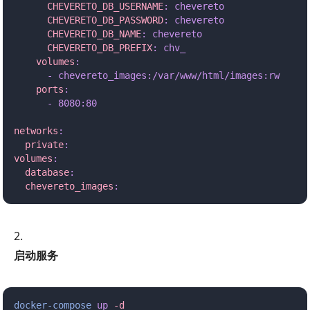
      CHEVERETO_DB_USERNAME
:
 chevereto
      CHEVERETO_DB_PASSWORD
:
 chevereto
      CHEVERETO_DB_NAME
:
 chevereto
      CHEVERETO_DB_PREFIX
:
 chv_
    volumes
:
      -
 chevereto_images:/var/www/html/images:rw
    ports
:
      -
 8080:80
networks
:
  private
:
volumes
:
  database
:
  chevereto_images
:
启动服务
docker-compose
 up
 -d