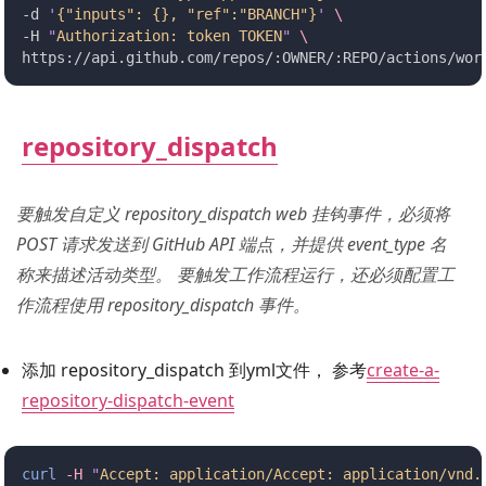
-d 
'
{"inputs": {}, "ref":"BRANCH"}
'
 \
-H 
"
Authorization: token TOKEN
"
 \
https://api.github.com/repos/:OWNER/:REPO/actions/wor
repository_dispatch
要触发自定义 repository_dispatch web 挂钩事件，必须将
POST 请求发送到 GitHub API 端点，并提供 event_type 名
称来描述活动类型。 要触发工作流程运行，还必须配置工
作流程使用 repository_dispatch 事件。
添加 repository_dispatch 到yml文件， 参考
create-a-
repository-dispatch-event
curl
 -H
 "
Accept: application/Accept: application/vnd.